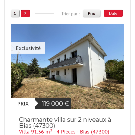
1
Prix
Date
2
Trier par :
Exclusivité
PRIX
119 000
€
Charmante villa sur 2 niveaux à
Bias (47300)
Villa 91.36 m² - 4 Pièces - Bias (47300)