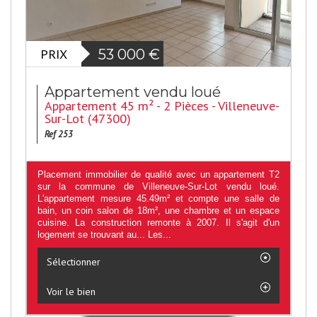
PRIX
53 000
€
Appartement vendu loué
Appartement 45 m² - 2 Pièces - Villeneuve-
Sur-Lot (47300)
Ref 253
Placement immobilier de qualité avec un appartement T2
sur la commune de Villeneuve-Sur-Lot vendu loué.
L'appartement mesure 45.49m² et compte une salle de
bain, un coin salon de 18m², une chambre et un espace
cuisine. La construction remonte à 2007. Il s'agit d'un
logement se trouvant au... Les...
Sélectionner
Voir le bien