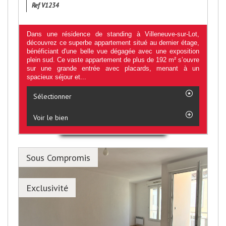
Ref V1234
Dans une résidence de standing à Villeneuve-sur-Lot,
découvrez ce superbe appartement situé au dernier étage,
bénéficiant d'une belle vue dégagée avec une exposition
plein sud. Ce vaste appartement de plus de 192 m² s’ouvre
sur une grande entrée avec placards, menant à un
spacieux séjour et...
Sélectionner
Voir le bien
Sous Compromis
Exclusivité