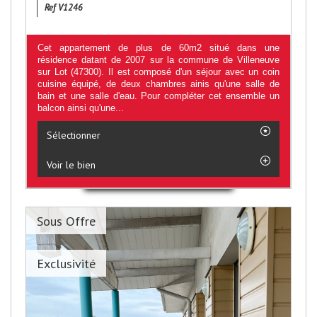
Ref V1246
Cet appartement de plus de 60m2 situé dans une
résidence datant de 2007 sur la commune de Villeneuve
sur Lot (47300). Il est composé d'un séjour avec un coin
cuisine équipé, de deux chambres ainis qu'une salle de
bain et une salle d'eau. Pour compléter cet ensemble un
balcon ainsi qu'une...
Sélectionner
Voir le bien
Sous Offre
Exclusivité