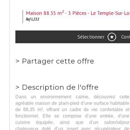
Maison 88.35 m² - 3 Pièces - Le Temple-Sur-Lo
Ref L232
Sélectionner
Con
>
Partager cette offre
>
Description de l'offre
Dans un environnement calme, découvrez cette
agréable maison de plain-pied d’une surface habitable
de 88,35 m², offrant un cadre de vie confortable et
fonctionnel. Elle se compose d’une entrée, d’une
cuisine équipée, ainsi que d’un salon/séjour
chaleureux doté d’un insert avec récupérateur de