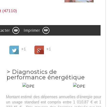
t (47110)
tacter
Imprimer
+1
+1
>
Diagnostics de
performance énergétique
Montant estimé des dépenses annuelles d'énergie pour
un usage standard est compris entre 1 010,87 € et 1