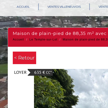
ACCUEIL
VENTES VILLENEUVOIS
VENT
maison de plain-pied de 88,35 m² avec 
Accueil
Le Temple-sur-Lot
Maison de plain-pied de 88,35
< Retour
LOYER
635 €
CC*