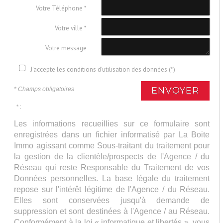
Votre Téléphone *
Votre ville *
Votre message
J'accepte les conditions d'utilisation des données (*)
ENVOYER
* Champs obligatoires
* :
Les informations recueillies sur ce formulaire sont
enregistrées dans un fichier informatisé par La Boite
Immo agissant comme Sous-traitant du traitement pour
la gestion de la clientèle/prospects de l'Agence / du
Réseau qui reste Responsable du Traitement de vos
Données personnelles. La base légale du traitement
repose sur l'intérêt légitime de l'Agence / du Réseau.
Elles sont conservées jusqu'à demande de
suppression et sont destinées à l'Agence / au Réseau.
Conformément à la loi « informatique et libertés », vous