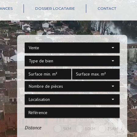
CANCES
DOSSIER LOCATAIRE
CONTACT
Vente
Type de bien
Nombre de pièces
Localisation
Distance
5KM
10KM
25KM