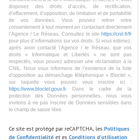
disposez des droits d’accès, de rectification,
d’effacement, d’opposition, de limitation et de portabilité
de vos données. Vous pouvez retirer votre
consentement à tout moment en contactant directement
l’Agence / Le Réseau. Consultez le site
https://cnil.fr/fr
pour plus d’informations sur vos droits. Si vous estimez,
après avoir contacté l'Agence / le Réseau, que vos
droits « Informatique et Libertés » ne sont pas
respectés, vous pouvez adresser une réclamation à la
CNIL. Nous vous informons de l’existence de la liste
d'opposition au démarchage téléphonique « Bloctel »,
sur laquelle vous pouvez vous inscrire ici :
https://www.bloctel.gouv.fr
. Dans le cadre de la
protection des Données personnelles, nous vous
invitons à ne pas inscrire de Données sensibles dans
le champ de saisie libre.
Ce site est protégé par reCAPTCHA, les
Politiques
de Confidentialité
et es
Conditions d'utilisation