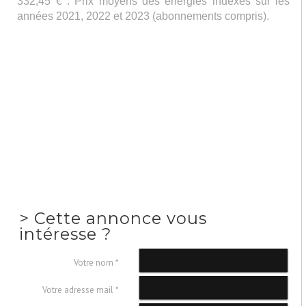
332,45 € . Prix moyens des énergies indexés sur les
années 2021, 2022 et 2023 (abonnements compris).
>
Cette annonce vous
intéresse ?
Votre nom *
Votre adresse mail *