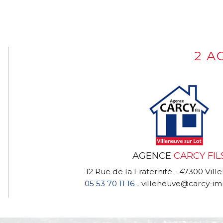
2 A
AGENCE
CARCY FIL
12 Rue de la Fraternité - 47300 Vill
05 53 70 11 16
villeneuve@carcy-im
-