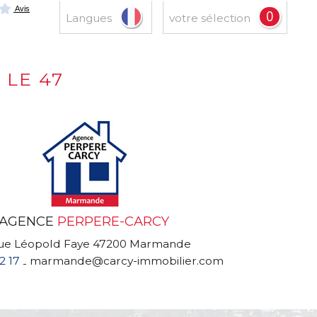
0
Langues
votre sélection
 LE 47
AGENCE
PERPERE-CARCY
rue Léopold Faye 47200 Marmande
2 17
marmande@carcy-immobilier.com
-